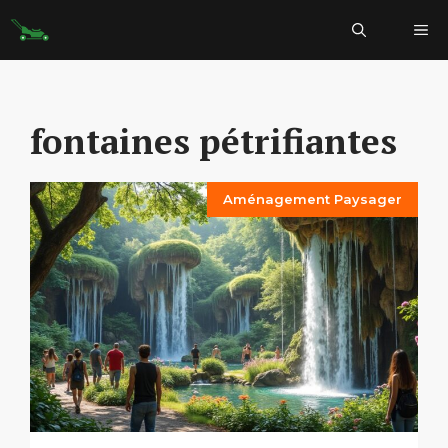
Aller
Me
au
contenu
fontaines pétrifiantes
Aménagement Paysager