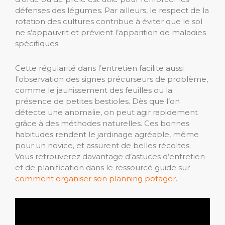
défenses des légumes. Par ailleurs, le respect de la
rotation des cultures contribue à éviter que le sol
ne s’appauvrit et prévient l’apparition de maladies
spécifiques.
Cette régularité dans l’entretien facilite aussi
l’observation des signes précurseurs de problème,
comme le jaunissement des feuilles ou la
présence de petites bestioles. Dès que l’on
détecte une anomalie, on peut agir rapidement
grâce à des méthodes naturelles. Ces bonnes
habitudes rendent le jardinage agréable, même
pour un novice, et assurent de belles récoltes.
Vous retrouverez davantage d’astuces d’entretien
et de planification dans le ressourcé guide sur
comment organiser son planning potager
.