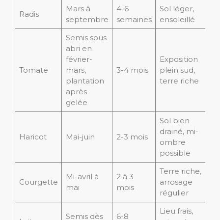
Mars à
4-6
Sol léger,
Radis
septembre
semaines
ensoleillé
Semis sous
abri en
février-
Exposition
Tomate
mars,
3-4 mois
plein sud,
plantation
terre riche
après
gelée
Sol bien
drainé, mi-
Haricot
Mai-juin
2-3 mois
ombre
possible
Terre riche,
Mi-avril à
2 à 3
Courgette
arrosage
mai
mois
régulier
Lieu frais,
Semis dès
6-8