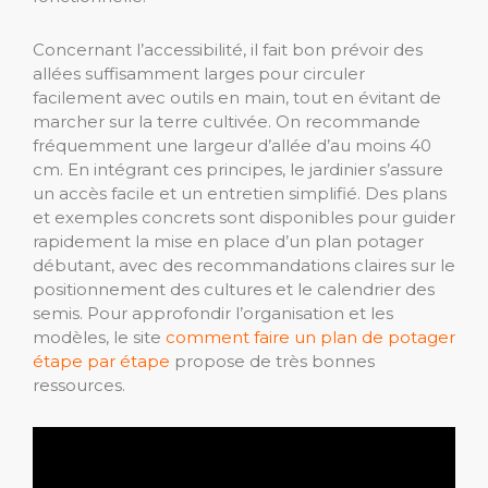
Concernant l’accessibilité, il fait bon prévoir des
allées suffisamment larges pour circuler
facilement avec outils en main, tout en évitant de
marcher sur la terre cultivée. On recommande
fréquemment une largeur d’allée d’au moins 40
cm. En intégrant ces principes, le jardinier s’assure
un accès facile et un entretien simplifié. Des plans
et exemples concrets sont disponibles pour guider
rapidement la mise en place d’un plan potager
débutant, avec des recommandations claires sur le
positionnement des cultures et le calendrier des
semis. Pour approfondir l’organisation et les
modèles, le site
comment faire un plan de potager
étape par étape
propose de très bonnes
ressources.